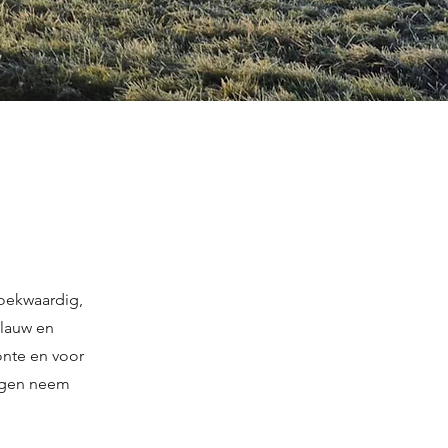
oekwaardig,
Blauw en
onte en voor
ragen neem