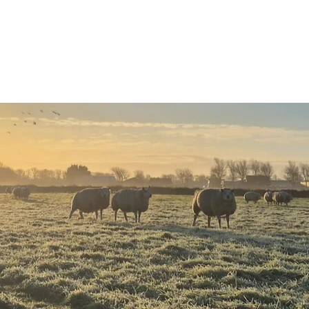
ME
PAINT HORSES
PAARDENPENSION
VERKOOP