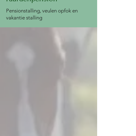
Pensionstalling, veulen opfok en
vakantie stalling