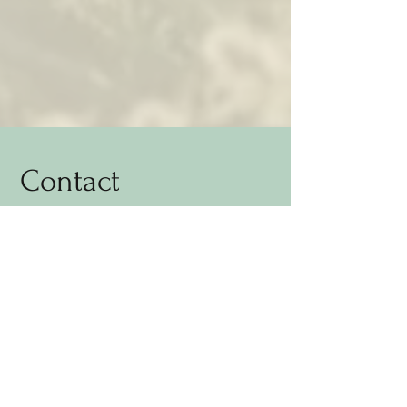
Contact
Burgerdijk 4
1791MH, Den Burg
06- 13223058
info@eaglesranch.com